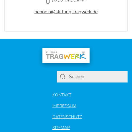
07021/5008-51
henne.n
@
stiftung-tragwerk.de
KONTAKT
IMPRESSUM
DATENSCHUTZ
SITEMAP