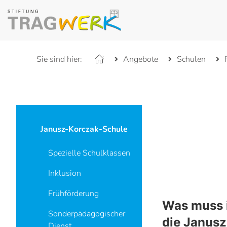
Sie sind hier:
Angebote
Schulen
Janusz-Korczak-Schule
Spezielle Schulklassen
Inklusion
Frühförderung
Was muss i
Sonderpädagogischer
die Janusz
Dienst